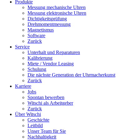
Produkte
Messung mechanische Uhren
Messung elektronische Uhren
Dichtigkeitsprüfung
Drehmomentmessung
Magnetismus
Software
Zurück
Service
Unterhalt und Reparaturen
Kalibrierung
Miete / Vendor Leasing
Schulung
Die nächste Generation der Uhrmacherkunst
Zurück
Karriere
Jobs
Spontan bewerben
Witschi als Arbeitgeber
Zurück
Über Witschi
Geschichte
Leitbild
Unser Team für Sie
Nachhaltigkeit