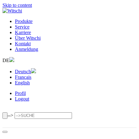
Skip to content
Produkte
Service
Karriere
Über Witschi
Kontakt
Anmeldung
DE
Deutsch
Français
English
Profil
Logout
-->