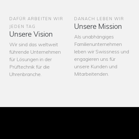
DAFÜR ARBEITEN WIR
DANACH LEBEN WIR
Unsere Mission
JEDEN TAG
Unsere Vision
Als unabhängiges
Familienunternehmen
Wir sind das weltweit
leben wir Swissness und
führende Unternehmen
engagieren uns für
für Lösungen in der
unsere Kunden und
Prüftechnik für die
Mitarbeitenden.
Uhrenbranche.