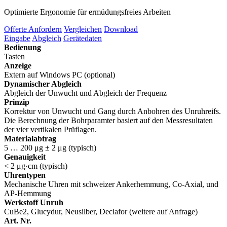
Optimierte Ergonomie für ermüdungsfreies Arbeiten
Offerte Anfordern
Vergleichen
Download
Eingabe
Abgleich
Gerätedaten
Bedienung
Tasten
Anzeige
Extern auf Windows PC (optional)
Dynamischer Abgleich
Abgleich der Unwucht und Abgleich der Frequenz
Prinzip
Korrektur von Unwucht und Gang durch Anbohren des Unruhreifs.
Die Berechnung der Bohrparamter basiert auf den Messresultaten
der vier vertikalen Prüflagen.
Materialabtrag
5 … 200 μg ± 2 μg (typisch)
Genauigkeit
< 2 μg·cm (typisch)
Uhrentypen
Mechanische Uhren mit schweizer Ankerhemmung, Co-Axial, und
AP-Hemmung
Werkstoff Unruh
CuBe2, Glucydur, Neusilber, Declafor (weitere auf Anfrage)
Art. Nr.