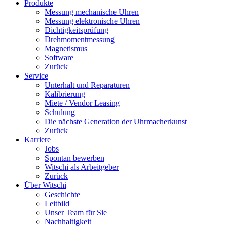
Produkte
Messung mechanische Uhren
Messung elektronische Uhren
Dichtigkeitsprüfung
Drehmomentmessung
Magnetismus
Software
Zurück
Service
Unterhalt und Reparaturen
Kalibrierung
Miete / Vendor Leasing
Schulung
Die nächste Generation der Uhrmacherkunst
Zurück
Karriere
Jobs
Spontan bewerben
Witschi als Arbeitgeber
Zurück
Über Witschi
Geschichte
Leitbild
Unser Team für Sie
Nachhaltigkeit