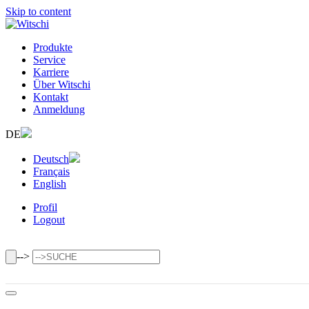
Skip to content
Produkte
Service
Karriere
Über Witschi
Kontakt
Anmeldung
DE
Deutsch
Français
English
Profil
Logout
-->