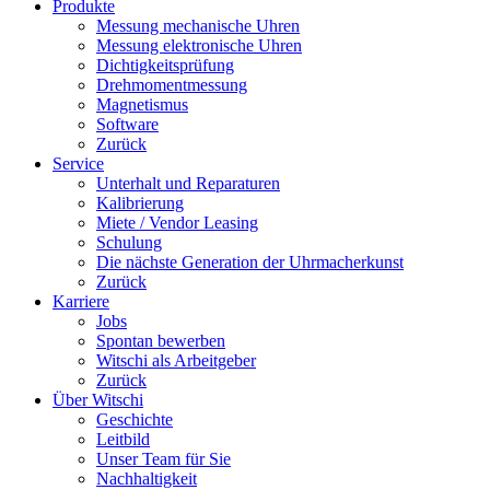
Produkte
Messung mechanische Uhren
Messung elektronische Uhren
Dichtigkeitsprüfung
Drehmomentmessung
Magnetismus
Software
Zurück
Service
Unterhalt und Reparaturen
Kalibrierung
Miete / Vendor Leasing
Schulung
Die nächste Generation der Uhrmacherkunst
Zurück
Karriere
Jobs
Spontan bewerben
Witschi als Arbeitgeber
Zurück
Über Witschi
Geschichte
Leitbild
Unser Team für Sie
Nachhaltigkeit