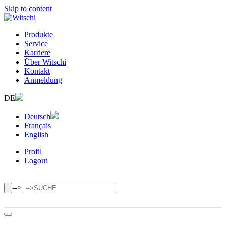
Skip to content
Produkte
Service
Karriere
Über Witschi
Kontakt
Anmeldung
DE
Deutsch
Français
English
Profil
Logout
-->