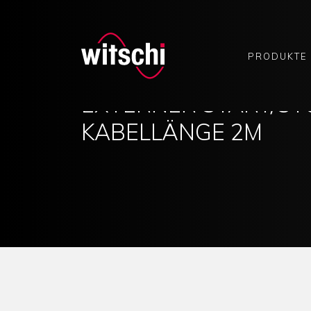
Skip
to
content
PRODUKTE
EXTERNER START/ST
KABELLÄNGE 2M