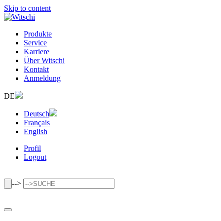
Skip to content
Produkte
Service
Karriere
Über Witschi
Kontakt
Anmeldung
DE
Deutsch
Français
English
Profil
Logout
-->