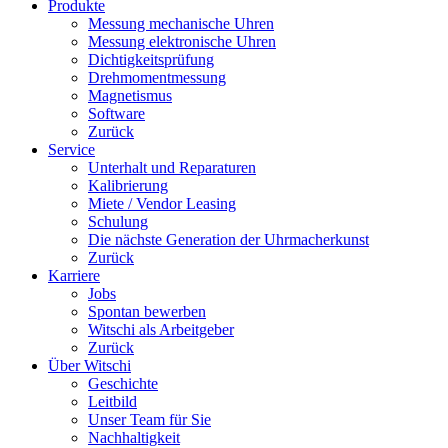
Produkte
Messung mechanische Uhren
Messung elektronische Uhren
Dichtigkeitsprüfung
Drehmomentmessung
Magnetismus
Software
Zurück
Service
Unterhalt und Reparaturen
Kalibrierung
Miete / Vendor Leasing
Schulung
Die nächste Generation der Uhrmacherkunst
Zurück
Karriere
Jobs
Spontan bewerben
Witschi als Arbeitgeber
Zurück
Über Witschi
Geschichte
Leitbild
Unser Team für Sie
Nachhaltigkeit