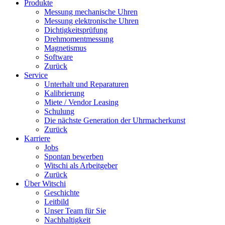
Produkte
Messung mechanische Uhren
Messung elektronische Uhren
Dichtigkeitsprüfung
Drehmomentmessung
Magnetismus
Software
Zurück
Service
Unterhalt und Reparaturen
Kalibrierung
Miete / Vendor Leasing
Schulung
Die nächste Generation der Uhrmacherkunst
Zurück
Karriere
Jobs
Spontan bewerben
Witschi als Arbeitgeber
Zurück
Über Witschi
Geschichte
Leitbild
Unser Team für Sie
Nachhaltigkeit