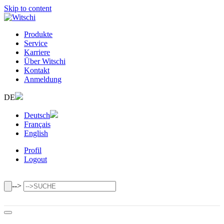
Skip to content
Produkte
Service
Karriere
Über Witschi
Kontakt
Anmeldung
DE
Deutsch
Français
English
Profil
Logout
-->