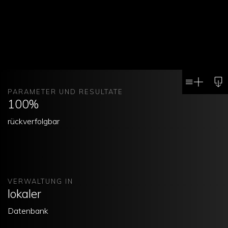
OFFER
PARAMETER UND RESULTATE
100%
ANFO
rückverfolgbar
VERWALTUNG IN
lokaler
Datenbank