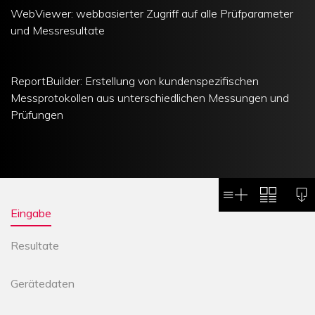
WebViewer: webbasierter Zugriff auf alle Prüfparameter
und Messresultate
ReportBuilder: Erstellung von kundenspezifischen
Messprotokollen aus unterschiedlichen Messungen und
Prüfungen
OFFERTE
VERGL
Eingabe
ANFORDERN
Resultate
Gerätedaten