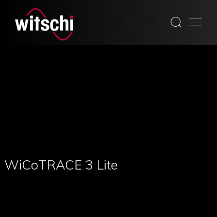
Skip
to
content
WiCoTRACE 3 Lite