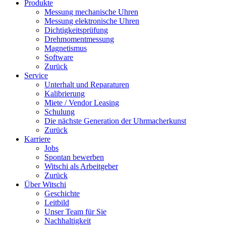
Produkte
Messung mechanische Uhren
Messung elektronische Uhren
Dichtigkeitsprüfung
Drehmomentmessung
Magnetismus
Software
Zurück
Service
Unterhalt und Reparaturen
Kalibrierung
Miete / Vendor Leasing
Schulung
Die nächste Generation der Uhrmacherkunst
Zurück
Karriere
Jobs
Spontan bewerben
Witschi als Arbeitgeber
Zurück
Über Witschi
Geschichte
Leitbild
Unser Team für Sie
Nachhaltigkeit