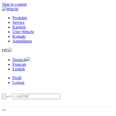
Skip to content
Produkte
Service
Karriere
Über Witschi
Kontakt
Anmeldung
DE
Deutsch
Français
English
Profil
Logout
-->