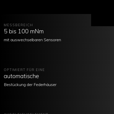
OFFER
MESSBEREICH
5 bis 100 mNm
ANFO
mit auswechselbaren Sensoren
OPTIMIERT FÜR EINE
automatische
Bestückung der Federhäuser