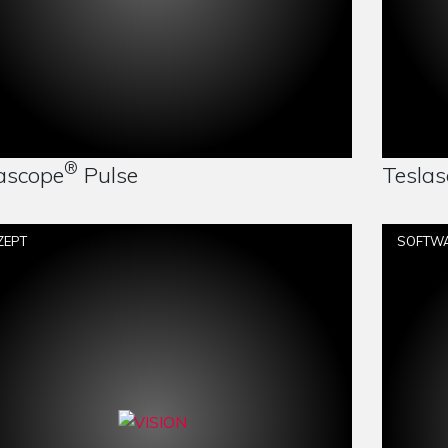
DOWNLOAD
VERGLEICHEN
®
ascope
Pulse
Teslas
ZEPT
SOFTW