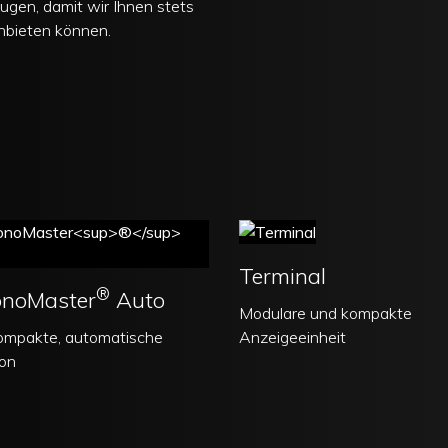
ugen, damit wir Ihnen stets
nbieten können.
Terminal
®
onoMaster
Auto
Modulare und kompakte
ompakte, automatische
Anzeigeeinheit
fon