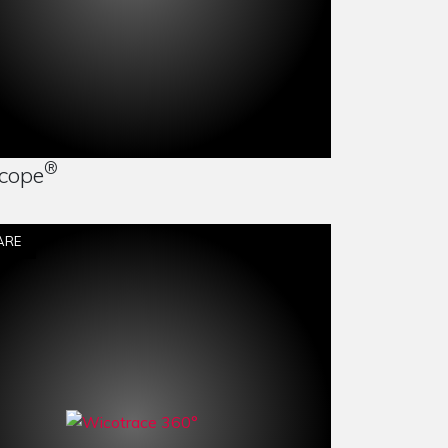
VERGLEICHEN
®
cope
ARE