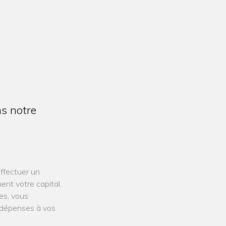
s notre
effectuer un
ment votre capital.
es, vous
s dépenses à vos