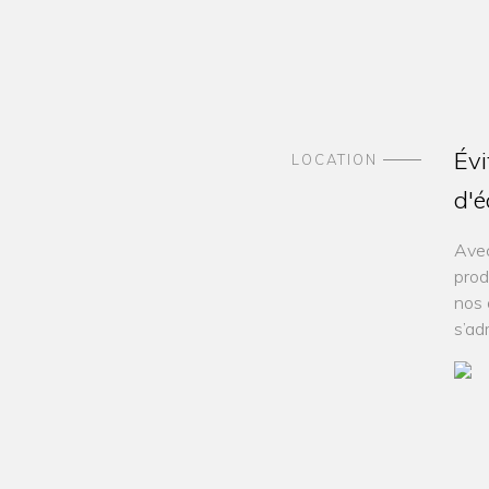
Évi
LOCATION
d'
Avec
prod
nos 
s’ad