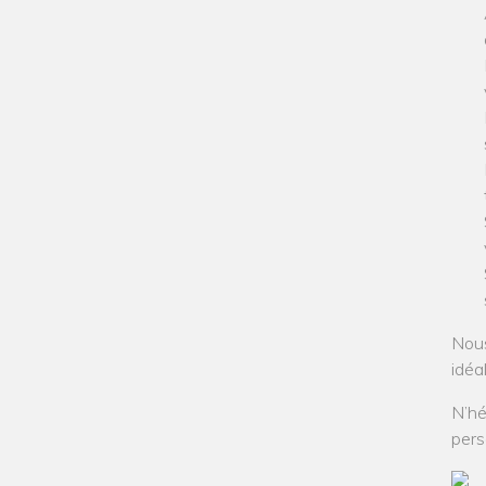
Nous
idéa
N’hé
pers