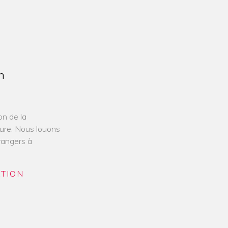
n
on de la
sure. Nous louons
rangers à
ATION