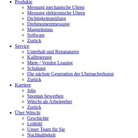
Produkte
Messung mechanische Uhren
Messung elektronische Uhren
Dichtigkeitsprüfung
Drehmomentmessung
Magnetismus
Software
Zurück
Service
Unterhalt und Reparaturen
Kalibrierung
Miete / Vendor Leasing
Schulung
Die nächste Generation der Uhrmacherkunst
Zurück
Karriere
Jobs
Spontan bewerben
Witschi als Arbeitgeber
Zurück
Über Witschi
Geschichte
Leitbild
Unser Team für Sie
Nachhaltigkeit