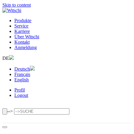
Skip to content
Produkte
Service
Karriere
Über Witschi
Kontakt
Anmeldung
DE
Deutsch
Français
English
Profil
Logout
-->